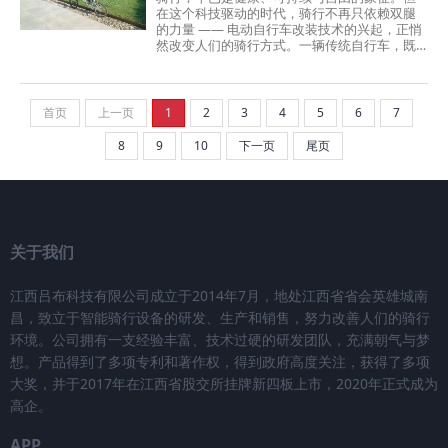
备阶段：轻装待发首先确认你的自行车符合基
在这个科技驱动的时代，骑行不再只依赖双腿
础安装要求——大部分常见款式的自行车都能
的力量 —— 电动自行车改装技术的兴起，正悄
适配，无需额外改造车架。打开KN套件包装，
然改变人们的骑行方式。一辆传统自行车，既
里面已配备内六角扳手、垫片、扎带等全套专
能保留踩踏的乐趣，又能通过智能科技升级，
用工具，无需再额外采购。建...
达到高端 DIY 电动自行车的性能水准。这不仅
是交通方式的 “电动化改装”，更是生活方式的
“进化”。根据欧洲自行车工业联合会
首页
上一页
1
2
3
4
5
6
7
（CONEBI）发布的《2024 年电动自行车行业
报告》，电助力自行车销量已超越传统自行
8
9
10
下一页
尾页
车，在德国、荷兰、法国等国家稳居市场主
流。顺应这一趋势，电动自行车 DIY 市场正快
速增长，年均增幅超 18%。越来越多用户选择
通过智能电动自行车改装套件，将普通自行车
升级为电助力车...
关于我们
江西吕布科技有限公司成立于2014年7月，地处江西省省会英雄城南
昌，致立于智能骑行设备的研发、生产和销售，努力改善人们的骑行
环境。公司拥有一支经验丰富、技术过硬的研发团队，充满朝气与梦
想。产品得到了多项专利和著作权，得到政府高度关注，获得了多项
大奖，并于2017年在江西省股交所挂牌新四板上市，2020年正式成为
高企。
APP