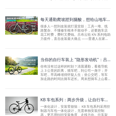
前轮或后轮，换上 KB 电机轮，拧紧轴钉 ——
和换内胎一模一样。第二步，绑包。 电池控制
器全在一个硬壳车包里，背面两条魔术贴，车
架上、座管上、前叉上、货架上，哪里有空绑
每天通勤爬坡蹬到腿酸，想给山地车加装电助力？
哪里，3 秒固定，不用打孔、不用螺丝、不用支
架。第三步，连 APP。 扫码下载 "吕布微动
很多人一想到改装就打退堂鼓：工具一堆、线
力"，蓝牙自动连接，选好助力模式，开骑。不
路繁杂、不懂修车根本不敢动手，还要跑车店
用去车店，不用懂电路，不用调参数。 到手即
花工时费，费时又费钱。吕布云轮 KN 系列电助
装，装完即骑。什么车能装？基本都能 轮径全
力套件，直击改装最大痛点 ——普通人在家就
覆盖：12 寸到 29 寸、700c，山地车...
能轻松安装。 无需改动车架，不用拆解整车核
心结构，整套模块化设计，只需要替换车轮、
固定电池、安装踏频传感器，跟着官方视频指
引，零基础骑友也能独立完成装配，省去往返
当你的自行车装上 "隐形发动机"：吕布云轮 KN 系列，让每一次骑行都成为享受
车行的麻烦与手工费用。搭载智能助力系统，
提供 250W/350W 电机可选，满电最长续航可达
你有没有过这样的时刻？清晨通勤，看着导航
60km。日常城市通勤、周末山野骑行，上坡乏
上 3 公里的距离，骑车吧，到公司一身汗；开
力、长途疲惫的难题一键解决。 保留原车变
车吧，早高峰堵得怀疑人生；坐公交吧，等车
速、刹车结构，改装之后依旧是你熟悉的骑行
加走路的时间比骑车还长。周末想骑车上山看
手感，助力随踩随有，兼顾骑行乐趣与省力需
风景，望着眼前的长坡，还没开始蹬就已经腿
求。不用换新...
软。买了辆几千块的山地车，最后还是落灰在
车库 —— 不是不爱骑行，是真的蹬不动啊。直
到我遇见了吕布云轮 KN 系列，才明白：原来骑
KB 车包系列：两步升级，让自行车秒变电助力
行可以这么轻松。不是电动车，是给你的腿装
了 "涡轮增压"很多人第一次听说电助力轮，第
一体化设计，安装零烦恼： KB 车包系列采用控
一反应都是 "那不就是电动车吗？" 真的不一
制器与车包一体化设计，无需单独安装控制
样。电动车是你拧油门它就走，你只是个乘
器，更不用纠结安装角度、走线方向。往车架