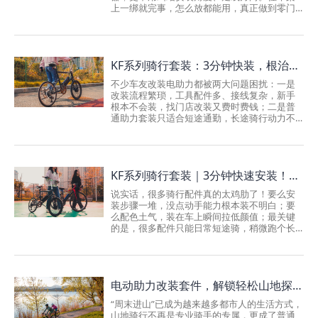
客；而吕布云轮的电助力，是你蹬它才帮你，
上一绑就完事，怎么放都能用，真正做到零门
你用多大劲，它就给你多大的助力。就像有个
槛安装，手残党也能轻松搞定。两个版本，按
invisible...
需选择：KB 车包系列提供 5.2Ah 和 7.8Ah 两个
版本可选，续航分别可达 40 公里和 60 公里。
日常通勤选 5.2Ah 轻量版，轻便够用；经常长
KF系列骑行套装：3分钟快装，根治长途骑行痛点
途骑行选 7.8Ah 续航版，里程无忧。根据自己
的骑行需求，选装合适的版本就好。车包式美
不少车友改装电助力都被两大问题困扰：一是
学： 电池与车包融为一体，外观低调不突兀，
改装流程繁琐，工具配件多、接线复杂，新手
看不出改装痕迹。IP65 级防水防尘，雨天骑行
根本不会装，找门店改装又费时费钱；二是普
也安心。快拆结构，停车带走，防盗又省心。
通助力套装只适合短途通勤，长途骑行动力不
两步安装：只需更换前轮...
稳、续航拉胯，长时间骑行极易腿酸乏力，路
况适应性差。吕布云轮KF系列直接根治所有骑
行改装难题！全程免工具、3分钟极速无损安
装，告别繁琐接线、复杂组装，新手小白徒手
KF系列骑行套装｜3分钟快速安装！通勤、长途骑行全能拿捏
就能轻松改装，不用跑门店、不花冤枉时间。
专属黑、红、蓝三色潮流配色，颜值拉满，适
说实话，很多骑行配件真的太鸡肋了！要么安
配所有车型。针对性解决长途骑行痛点，搭载AI
装步骤一堆，没点动手能力根本装不明白；要
智能助力系统，自动适配路况发力，彻底告别
么配色土气，装在车上瞬间拉低颜值；最关键
长途蹬车费力、膝盖酸痛、续航不足的问题。
的是，很多配件只能日常短途骑，稍微跑个长
短途通勤灵活省力，长途远航轻松畅骑，颜
途就不稳、不好用。今天给大家安利一款真正
值、便捷、性能三在线，是车友改装的性...
兼顾懒人安装、颜值在线、全场景通用的KF系
列骑行套装，不管是日常城市代步，还是周末
长途骑行，用它都超合适，新手闭眼入不踩
电动助力改装套件，解锁轻松山地探险——吕布KH系列实测体验
雷！零难度装机！3分钟徒手搞定最打动我的一
点就是：它真的太好装了！市面上大部分骑行
“周末进山”已成为越来越多都市人的生活方式，
电机、电池套装，安装又要工具又要看教程，
山地骑行不再是专业骑手的专属，更成了普通