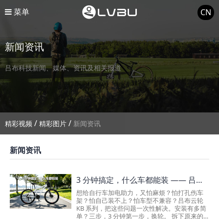
菜单
CN
新闻资讯
吕布科技新闻、媒体、资讯及相关报道
/
/
精彩视频
精彩图片
新闻资讯
新闻资讯
3 分钟搞定，什么车都能装 —— 吕布云轮 KB 系列
想给自行车加电助力，又怕麻烦？怕打孔伤车
架？怕自己装不上？怕车型不兼容？吕布云轮
KB 系列，把这些问题一次性解决。安装有多简
单？三步，3 分钟第一步，换轮。 拆下原来的