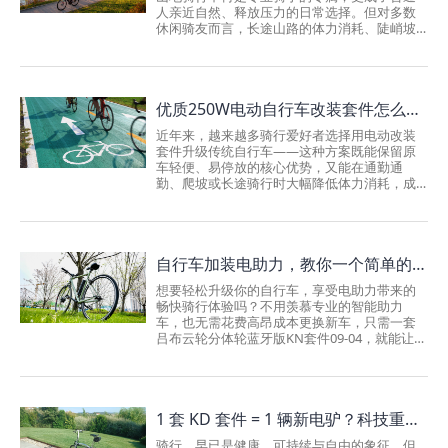
折腾大半天都装不对。而KF系列完全是懒人专
人亲近自然、释放压力的日常选择。但对多数
属，整机结构做了高度集成优化，精简了所有
休闲骑友而言，长途山路的体力消耗、陡峭坡
多余的零部件，不用专业工具，也不用懂专业
道的艰难攀爬，以及途中能量耗尽的焦虑，往
维修知识。哪怕是第一次改装车子的小白...
往让山地探险望而却步。一套智能强劲的电动
助力改装套件，正在改写人们的山地探索方式
——它并非取代人力骑行，而是为骑行爱好者
优质250W电动自行车改装套件怎么选？国内骑友高频问题全解答（附吕布云轮KN20S实测）
赋能，让旅途更远、骑行更省力，自由感也更
足。在众多改装方案中，吕布（Lvbu）KH系列
近年来，越来越多骑行爱好者选择用电动改装
电动助力改装套件尤为适配户外山地场景。凭
套件升级传统自行车——这种方案既能保留原
借强劲的动力输出、超长续航能力与智能操控
车轻便、易停放的核心优势，又能在通勤通
系统，KH系列为荒野山路骑行提供专业级支
勤、爬坡或长途骑行时大幅降低体力消耗，成
撑。无论你是想轻松开启探险的新手，还是追
为兼顾健身与效率的热门选择。不过在选型和
求可靠性能的越野玩家，这套套件...
安装过程中，骑友们常对合法性、续航能力、
安装难度及安全风险等问题存在困惑。本文结
合吕布云轮（Lvbu）KN系列KN20S瓶型电池改
自行车加装电助力，教你一个简单的方法
装套件的实测数据，梳理国内骑友最关心的5大
问题，给出贴合国内市场的实用解答。一、核
想要轻松升级你的自行车，享受电助力带来的
心问题解答（适配国内法规与骑行场景）1.
畅快骑行体验吗？不用羡慕专业的智能助力
250W电动自行车改装套件在国内合法吗？? 合
车，也无需花费高昂成本更换新车，只需一套
法核心条件： 根据《电动自行车安全技术规
吕布云轮分体轮蓝牙版KN套件09-04，就能让你
范》（GB17761-2018）及各地管理细则，合规
的普通自行车华丽变身，安装过程简便快捷，
电动改装需...
新手也能轻松上手，即刻开启高效骑行之旅。
安装步骤：三步搞定，即装即用很多人担心改
装复杂、耗时耗力，实则KN套件早已为用户考
1 套 KD 套件 = 1 辆新电驴？科技重塑骑行，性价比之选
虑到这一点，整套安装流程简化至核心步骤，
无需专业维修经验，自己在家就能完成。1. 准
骑行，早已是健康、可持续与自由的象征。但